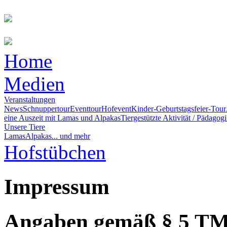
Home
Medien
Veranstaltungen
News
Schnuppertour
Eventtour
Hofevent
Kinder-Geburtstagsfeier-Tour
eine Auszeit mit Lamas und Alpakas
Tiergestützte Aktivität / Pädagog
Unsere Tiere
Lamas
Alpakas
... und mehr
Hofstübchen
Impressum
Angaben gemäß § 5 T